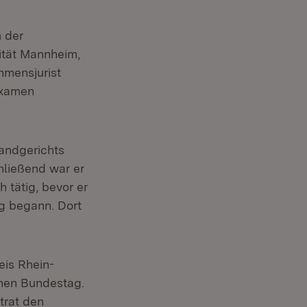
 der
ität Mannheim,
hmensjurist
sexamen
Landgerichts
hließend war er
h tätig, bevor er
g begann. Dort
is Rhein-
chen Bundestag.
trat den