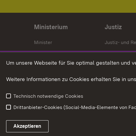
Ministerium
Justiz
Minister
Justiz- und Re
Staatssekrektär
Gerichte und
Staatsanwalt
Um unsere Webseite für Sie optimal gestalten und v
Ministerialdirektorin
Justizvollzug
Weitere Informationen zu Cookies erhalten Sie in un
Organigramm
Justiz in Zahl
Technisch notwendige Cookies
Drittanbieter-Cookies (Social-Media-Elemente von Fac
Link zum Landesportal
Akzeptieren