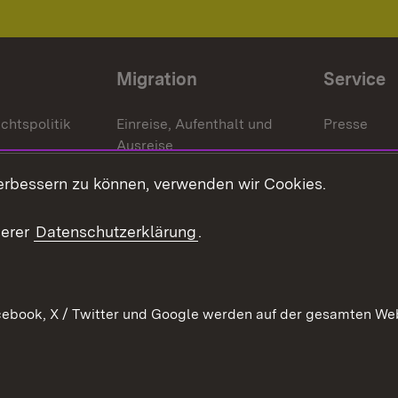
Migration
Service
chtspolitik
Einreise, Aufenthalt und
Presse
Ausreise
Bürgerrefe
schaften
Asylbewerber und
erbessern zu können, verwenden wir Cookies.
Publikatio
Flüchtlinge
serer
Datenschutzerklärung
.
Ihr Einstieg
Erlasse und
en
Anwendungshinweise
ebook, X / Twitter und Google werden auf der gesamten Webs
Impressum
Date