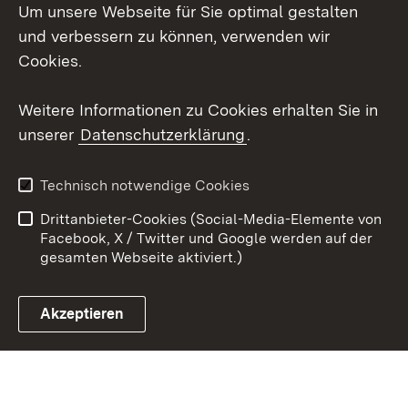
Um unsere Webseite für Sie optimal gestalten
Facebook
und verbessern zu können, verwenden wir
Instagram
Cookies.
Youtube
Weitere Informationen zu Cookies erhalten Sie in
unserer
Datenschutzerklärung
.
Zum 
Impressum
Datenschutz
Technisch notwendige Cookies
Barrierefreiheit
Kontakt
Drittanbieter-Cookies (Social-Media-Elemente von
Cookies
Facebook, X / Twitter und Google werden auf der
gesamten Webseite aktiviert.)
Akzeptieren
Link zum Landesportal