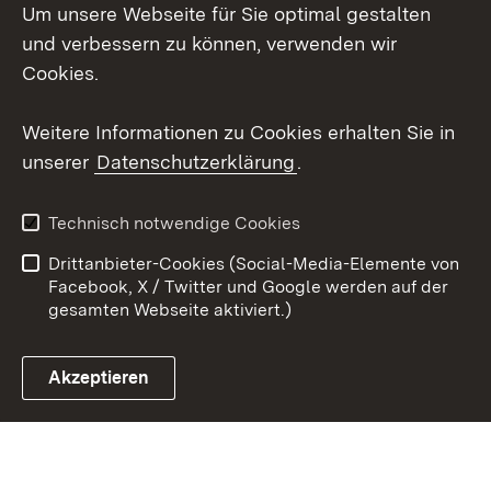
Um unsere Webseite für Sie optimal gestalten
Facebook
und verbessern zu können, verwenden wir
Instagram
Cookies.
Youtube
Weitere Informationen zu Cookies erhalten Sie in
unserer
Datenschutzerklärung
.
Zum 
Impressum
Datenschutz
Technisch notwendige Cookies
Barrierefreiheit
Kontakt
Drittanbieter-Cookies (Social-Media-Elemente von
Cookies
Facebook, X / Twitter und Google werden auf der
gesamten Webseite aktiviert.)
Akzeptieren
Link zum Landesportal