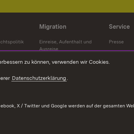
Migration
Service
chtspolitik
Einreise, Aufenthalt und
Presse
Ausreise
Bürgerrefe
schaften
Asylbewerber und
erbessern zu können, verwenden wir Cookies.
Publikatio
Flüchtlinge
serer
Datenschutzerklärung
.
Ihr Einstieg
Erlasse und
en
Anwendungshinweise
ebook, X / Twitter und Google werden auf der gesamten Webs
Impressum
Date