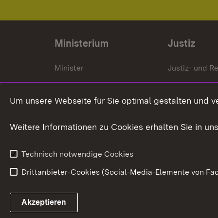
Ministerium
Justiz
Minister
Justiz- und Re
Staatssekrektär
Gerichte und
Staatsanwalt
Um unsere Webseite für Sie optimal gestalten und v
Ministerialdirektorin
Justizvollzug
Weitere Informationen zu Cookies erhalten Sie in un
Organigramm
Justiz in Zahl
Technisch notwendige Cookies
Drittanbieter-Cookies (Social-Media-Elemente von Fac
Link zum Landesportal
Akzeptieren