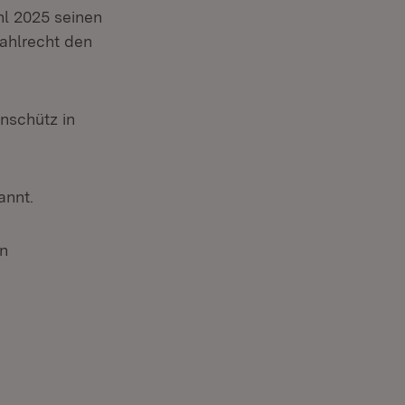
l 2025 seinen
ahlrecht den
Anschütz in
annt.
in