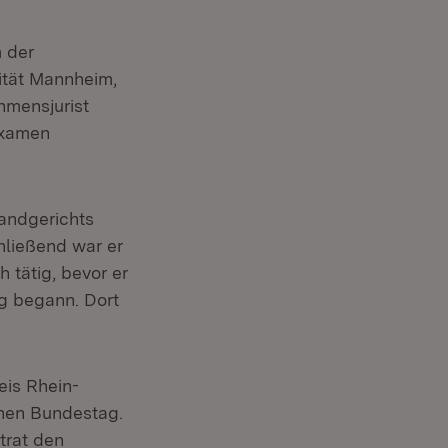
 der
ität Mannheim,
hmensjurist
sexamen
Landgerichts
hließend war er
h tätig, bevor er
g begann. Dort
is Rhein-
chen Bundestag.
trat den