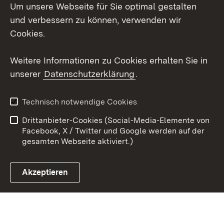
Um unsere Webseite für Sie optimal gestalten
Facebook
und verbessern zu können, verwenden wir
Instagram
Cookies.
Youtube
Weitere Informationen zu Cookies erhalten Sie in
unserer
Datenschutzerklärung
.
Zum 
Impressum
Datenschutz
Technisch notwendige Cookies
Barrierefreiheit
Kontakt
Drittanbieter-Cookies (Social-Media-Elemente von
Cookies
Facebook, X / Twitter und Google werden auf der
gesamten Webseite aktiviert.)
Akzeptieren
Link zum Landesportal