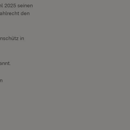
l 2025 seinen
ahlrecht den
Anschütz in
annt.
in