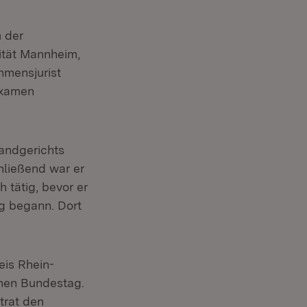
 der
ität Mannheim,
hmensjurist
sexamen
Landgerichts
hließend war er
h tätig, bevor er
g begann. Dort
is Rhein-
chen Bundestag.
trat den