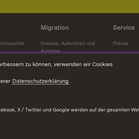
Migration
Service
chtspolitik
Einreise, Aufenthalt und
Presse
Ausreise
Bürgerrefe
schaften
Asylbewerber und
erbessern zu können, verwenden wir Cookies.
Publikatio
Flüchtlinge
serer
Datenschutzerklärung
.
Ihr Einstieg
Erlasse und
en
Anwendungshinweise
ebook, X / Twitter und Google werden auf der gesamten Webs
Impressum
Date