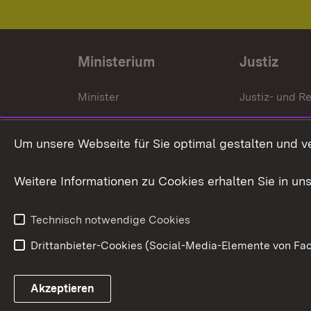
Ministerium
Justiz
Minister
Justiz- und Re
Staatssekrektär
Gerichte und
Staatsanwalt
Um unsere Webseite für Sie optimal gestalten und v
Ministerialdirektorin
Justizvollzug
Weitere Informationen zu Cookies erhalten Sie in un
Organigramm
Justiz in Zahl
Technisch notwendige Cookies
Drittanbieter-Cookies (Social-Media-Elemente von Fac
Link zum Landesportal
Akzeptieren